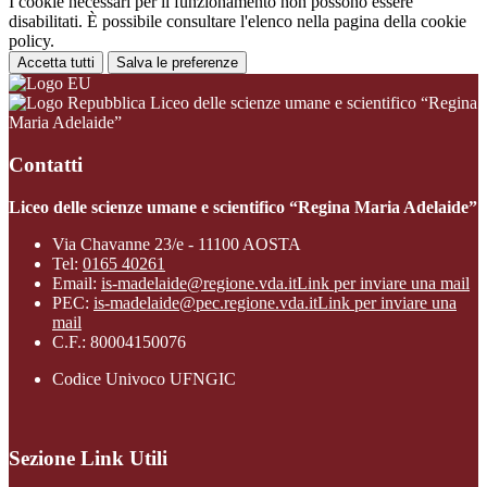
I cookie necessari per il funzionamento non possono essere
disabilitati. È possibile consultare l'elenco nella pagina della cookie
policy.
Accetta tutti
Salva le preferenze
Liceo delle scienze umane e scientifico “Regina
Maria Adelaide”
Contatti
Liceo delle scienze umane e scientifico “Regina Maria Adelaide”
Via Chavanne 23/e - 11100 AOSTA
Tel:
0165 40261
Email:
is-madelaide@regione.vda.it
Link per inviare una mail
PEC:
is-madelaide@pec.regione.vda.it
Link per inviare una
mail
C.F.: 80004150076
Codice Univoco UFNGIC
Sezione Link Utili