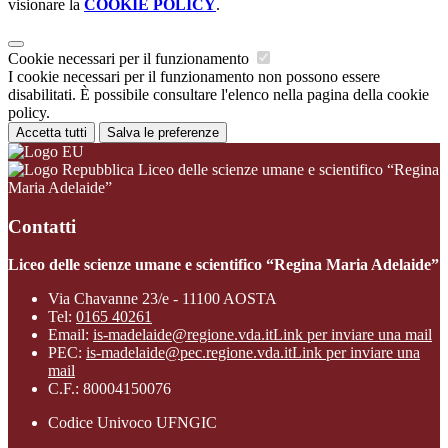
visionare la
COOKIE POLICY
.
Cookie necessari per il funzionamento
I cookie necessari per il funzionamento non possono essere
disabilitati. È possibile consultare l'elenco nella pagina della cookie
policy.
Accetta tutti
Salva le preferenze
Liceo delle scienze umane e scientifico “Regina
Maria Adelaide”
Contatti
Liceo delle scienze umane e scientifico “Regina Maria Adelaide”
Via Chavanne 23/e - 11100 AOSTA
Tel:
0165 40261
Email:
is-madelaide@regione.vda.it
Link per inviare una mail
PEC:
is-madelaide@pec.regione.vda.it
Link per inviare una
mail
C.F.: 80004150076
Codice Univoco UFNGIC